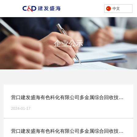
中文
企业公示
产品中心
/
首页
企业公示
营口建发盛海有色科化有限公司多金属综合回收技术
升级搬迁扩建项目-二氧化硫风机采购（二次）招标公
2024-01-17
告
营口建发盛海有色科化有限公司多金属综合回收技术