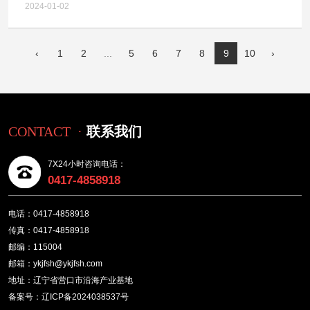
合回收技术升级搬迁扩建项目（一期）全过程造价咨
2024-01-02
询服务中标结果公示
‹
1
2
...
5
6
7
8
9
10
›
CONTACT ·
联系我们
7X24小时咨询电话：
0417-4858918
电话：0417-4858918
传真：0417-4858918
邮编：115004
邮箱：ykjfsh@ykjfsh.com
地址：辽宁省营口市沿海产业基地
备案号：辽ICP备2024038537号